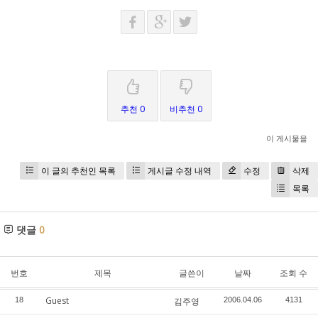
추천 0
비추천 0
이 게시물을
이 글의 추천인 목록
게시글 수정 내역
수정
삭제
목록
댓글
0
번호
제목
글쓴이
날짜
조회 수
Guest
18
김주영
2006.04.06
4131