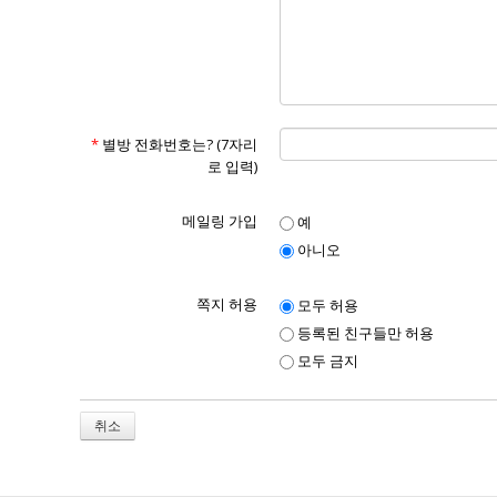
*
별방 전화번호는? (7자리
로 입력)
메일링 가입
예
아니오
쪽지 허용
모두 허용
등록된 친구들만 허용
모두 금지
취소