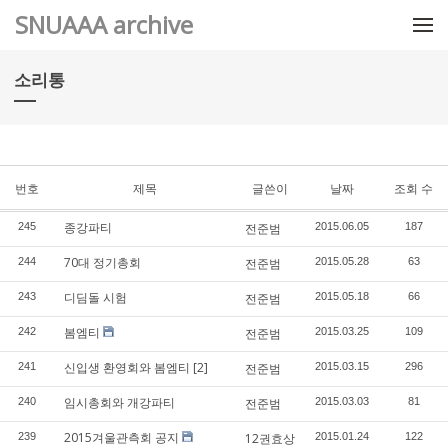
메뉴 건너뛰기
SNUAAA archive
소리통
번호
제목
글쓴이
날짜
조회 수
종강파티
245
전준범
2015.06.05
187
70대 정기총회
244
전준범
2015.05.28
63
디딤돌 시험
243
전준범
2015.05.18
66
봄엠티
242
전준범
2015.03.25
109
신입생 환영회와 봄엠티
[2]
241
전준범
2015.03.15
296
임시총회와 개강파티
240
전준범
2015.03.03
81
2015겨울관측회 공지
239
12권효상
2015.01.24
122