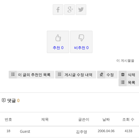
추천 0
비추천 0
이 게시물을
이 글의 추천인 목록
게시글 수정 내역
수정
삭제
목록
댓글
0
번호
제목
글쓴이
날짜
조회 수
Guest
18
김주영
2006.04.06
4133