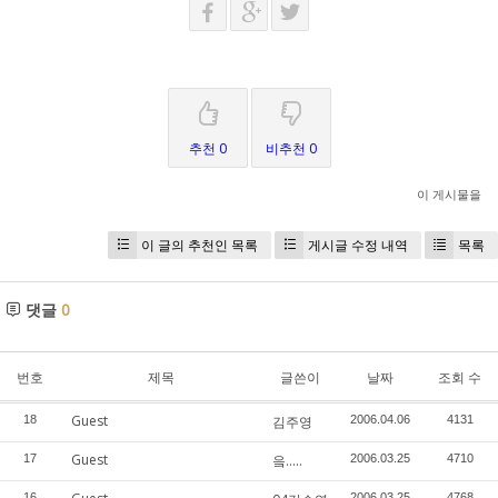
추천 0
비추천 0
이 게시물을
이 글의 추천인 목록
게시글 수정 내역
목록
댓글
0
번호
제목
글쓴이
날짜
조회 수
Guest
18
김주영
2006.04.06
4131
Guest
17
읔.....
2006.03.25
4710
16
2006.03.25
4768